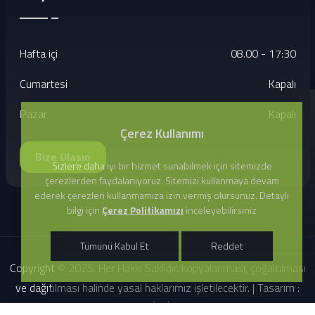
Hafta içi
08.00 - 17:30
Cumartesi
Kapalı
Pazar
Kapalı
Çerez Kullanımı
Bize Ulaşın
Sizlere daha iyi bir hizmet sunabilmek için sitemizde
çerezlerden faydalanıyoruz. Sitemizi kullanmaya devam
ederek çerezleri kullanmamıza izin vermiş olursunuz. Detaylı
bilgi için
Çerez Politikamızı
inceleyebilirsiniz
Tümünü Kabul Et
Reddet
Copyright © 2025. Her Hakkı Saklıdır. kopyalanması, çoğaltılması
ve dağıtılması halinde yasal haklarımız işletilecektir. | Tasarım :
ECOLE BİLGİSAYAR