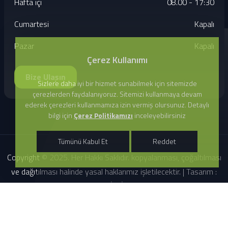
Hafta içi
08.00 - 17:30
Cumartesi
Kapalı
Pazar
Kapalı
Çerez Kullanımı
Bize Ulaşın
Sizlere daha iyi bir hizmet sunabilmek için sitemizde
çerezlerden faydalanıyoruz. Sitemizi kullanmaya devam
ederek çerezleri kullanmamıza izin vermiş olursunuz. Detaylı
bilgi için
Çerez Politikamızı
inceleyebilirsiniz
Tümünü Kabul Et
Reddet
Copyright © 2025. Her Hakkı Saklıdır. kopyalanması, çoğaltılması
ve dağıtılması halinde yasal haklarımız işletilecektir. | Tasarım :
ECOLE BİLGİSAYAR