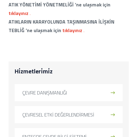
ATIK YÖNETİMİ YÖNETMELİĞİ ’ne ulaşmak için
tıklayınız
.
A
TIKLARIN KARAYOLUNDA TAŞINMASINA İLİŞKİN
TEBLİĞ
’ne ulaşmak için
tıklayınız
.
Hi̇zmetleri̇mi̇z
ÇEVRE DANIŞMANLIĞI
ÇEVRESEL ETKİ DEĞERLENDİRMESİ
ENTEGRE ÇEVRE BİLGİ SİSTEMİ