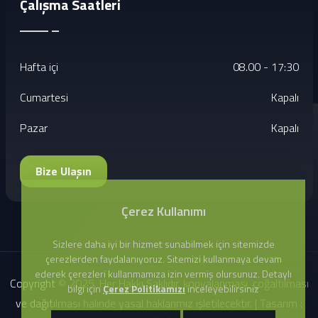
Çalışma Saatleri
Hafta içi
08.00 - 17:30
Cumartesi
Kapalı
Pazar
Kapalı
Bize Ulaşın
Çerez Kullanımı
Sizlere daha iyi bir hizmet sunabilmek için sitemizde
çerezlerden faydalanıyoruz. Sitemizi kullanmaya devam
ederek çerezleri kullanmamıza izin vermiş olursunuz. Detaylı
Copyright © 2025. Her Hakkı Saklıdır. kopyalanması, çoğaltılması
bilgi için
Çerez Politikamızı
inceleyebilirsiniz
ve dağıtılması halinde yasal haklarımız işletilecektir. | Tasarım :